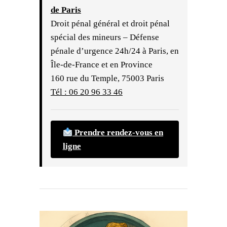
A
de Paris
T
Droit pénal général et droit pénal
T
spécial des mineurs – Défense
pénale d’urgence 24h/24 à Paris, en
A
Île-de-France et en Province
L
160 rue du Temple, 75003 Paris
D
Tél : 06 20 96 33 46
É
T
Prendre rendez-vous en
A
ligne
L
E
S
O