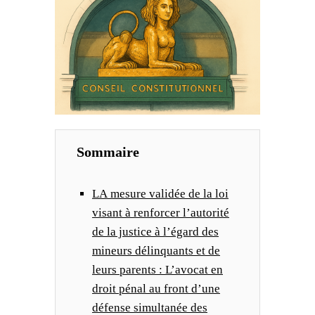
U
S
L
A
C
E
N
Sommaire
S
U
LA mesure validée de la loi
R
visant à renforcer l’autorité
de la justice à l’égard des
E
mineurs délinquants et de
leurs parents : L’avocat en
droit pénal au front d’une
défense simultanée des