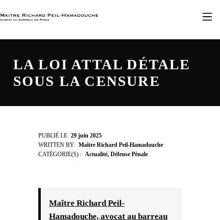
Skip to footer
Skip to main navigation
Skip to main content
MAÎTRE RICHARD PEIL-HAMADOUCHE
MOBILE 
LA LOI ATTAL DÉTALE
SOUS LA CENSURE
L
PUBLIÉ LE
29 juin 2025
WRITTEN BY:
Maître Richard Peil-Hamadouche
A
CATÉGORIE(S) :
Actualité
,
Défense Pénale
L
O
I
Maître Richard Peil-
Hamadouche, avocat au barreau