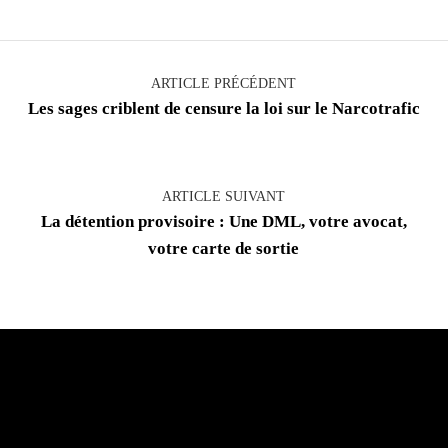
Navigation de l’article
ARTICLE PRÉCÉDENT
Les sages criblent de censure la loi sur le Narcotrafic
ARTICLE SUIVANT
La détention provisoire : Une DML, votre avocat,
votre carte de sortie
Plan du site – Maître Richard Peil