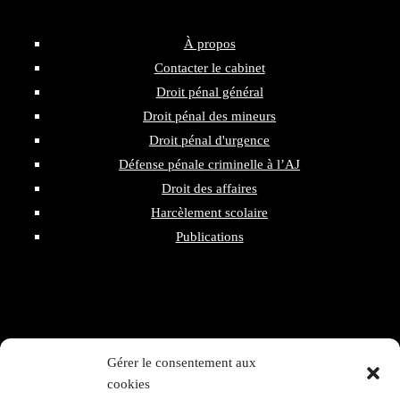
Plan du site – Maître Richard Peil
À propos
Contacter le cabinet
Droit pénal général
Droit pénal des mineurs
Droit pénal d'urgence
Défense pénale criminelle à l’AJ
Droit des affaires
Harcèlement scolaire
Publications
Gérer le consentement aux
160 rue du Temple
cookies
75003 - Paris