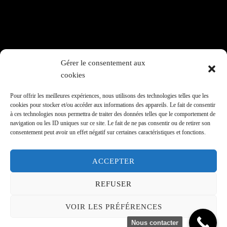
Gérer le consentement aux
160 rue du Temple
cookies
75003 - Paris
06 20 96 33 46
Pour offrir les meilleures expériences, nous utilisons des technologies telles que les
Rpeilhamadouche@rph-avocats.com
cookies pour stocker et/ou accéder aux informations des appareils. Le fait de consentir
à ces technologies nous permettra de traiter des données telles que le comportement de
navigation ou les ID uniques sur ce site. Le fait de ne pas consentir ou de retirer son
Copyright © 2026 Richard Peil-Hamadouche
consentement peut avoir un effet négatif sur certaines caractéristiques et fonctions.
Mentions légales
ACCEPTER
(Opens in a new window)
(Opens in a new window)
(Opens in a new window)
REFUSER
VOIR LES PRÉFÉRENCES
Nous contacter