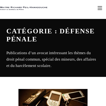
Skip to footer
Skip to main navigation
Skip to main content
MAÎTRE RICHARD PEIL-HAMADOUCHE
MOBILE 
CATÉGORIE :
DÉFENSE
PÉNALE
Publications d’un avocat intéressant les thèmes du
droit pénal commun, spécial des mineurs, des affaires
et du harcèlement scolaire.