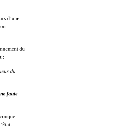
ours d’une
ion
ionnement du
t :
tueux du
une faute
uiconque
’État.