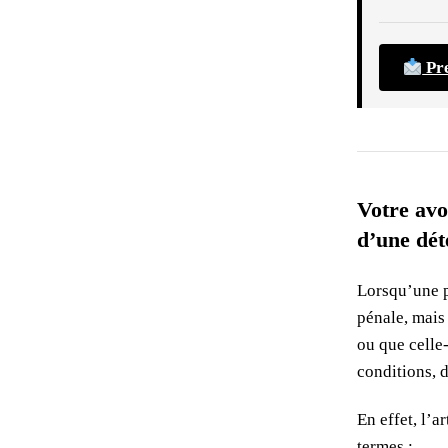
V
A
Pre
T
I
V
Votre avo
E
d’une déte
D
Lorsqu’une p
E
pénale, mais
L
ou que celle-
conditions, 
I
En effet, l’a
B
termes :