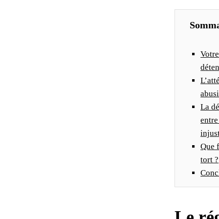
R
Somma
A
Votre
T
déten
I
L’att
abus
O
La dé
N
entre
injus
D
Que f
tort ?
’
Concl
U
N
Le ré