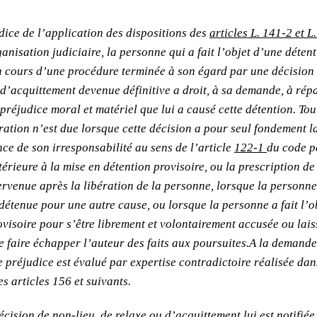
dice de l’application des dispositions des
articles L. 141-2 et 
anisation judiciaire, la personne qui a fait l’objet d’une déten
u cours d’une procédure terminée à son égard par une décision 
 d’acquittement devenue définitive a droit, à sa demande, à rép
préjudice moral et matériel que lui a causé cette détention. Tou
ation n’est due lorsque cette décision a pour seul fondement l
ce de son irresponsabilité au sens de l’article
122-1
du code p
érieure à la mise en détention provisoire, ou la prescription de
ervenue après la libération de la personne, lorsque la personne 
étenue pour une autre cause, ou lorsque la personne a fait l’o
ovisoire pour s’être librement et volontairement accusée ou lai
de faire échapper l’auteur des faits aux poursuites.A la demande
le préjudice est évalué par expertise contradictoire réalisée dan
s articles 156 et suivants.
cision de non-lieu, de relaxe ou d’acquittement lui est notifiée