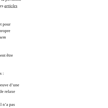
des
articles
et pour
propre
inem
ent être
s :
preuve d’une
 de relaxe
l n’a pas