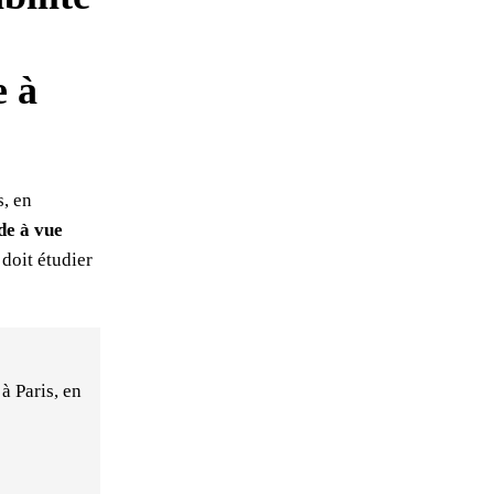
e à
s, en
de à vue
doit étudier
à Paris, en