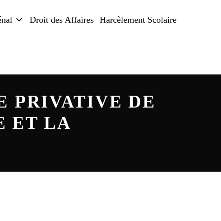
énal
Droit des Affaires
Harcèlement Scolaire
E PRIVATIVE DE
E ET LA
Garde à vue
Défèrement parquet
Défèrement juge d’instruction
 CRPC
Comparution immédiate