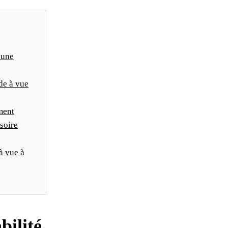
’une
rde à vue
ment
isoire
à vue à
bilité