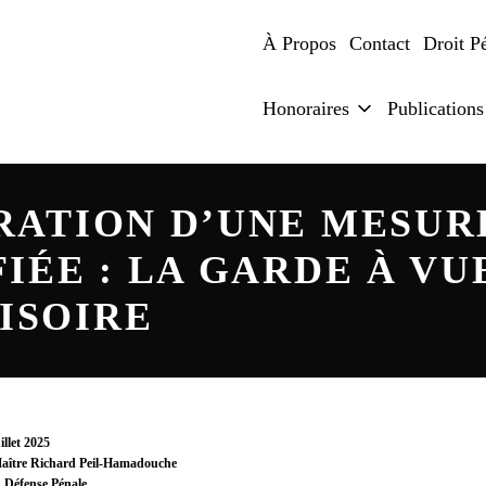
À Propos
Contact
Droit P
Honoraires
Publications
RATION D’UNE MESUR
IÉE : LA GARDE À VU
ISOIRE
– 
– 
– 
–
– 
illet 2025
aître Richard Peil-Hamadouche
Défense Pénale