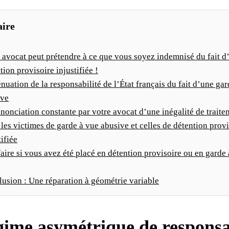
ire
 avocat peut prétendre à ce que vous soyez indemnisé du fait d
tion provisoire injustifiée !
énuation de la responsabilité de l’État français du fait d’une ga
ive
nonciation constante par votre avocat d’une inégalité de traite
 les victimes de garde à vue abusive et celles de détention prov
tifiée
aire si vous avez été placé en détention provisoire ou en garde 
usion : Une réparation à géométrie variable
gime asymétrique de responsa