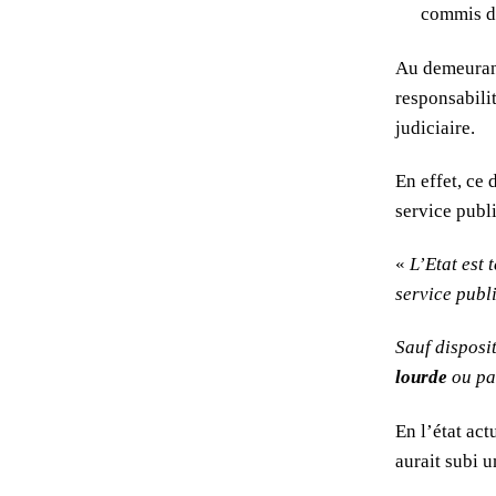
commis de
D
Au demeurant
E
responsabili
À
judiciaire.
V
En effet, ce 
service publi
U
«
L’Etat est
E
service publi
E
Sauf disposi
T
lourde
ou par
L
En l’état act
A
aurait subi u