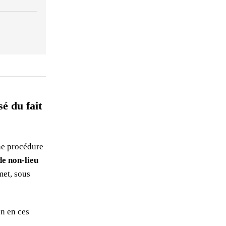
é du fait
ne procédure
e non-lieu
rmet, sous
on en ces