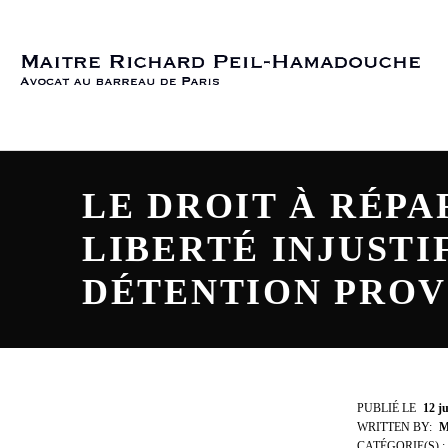
Skip to footer
Skip to main navigation
Skip to main content
MAÎTRE RICHARD PEIL-HAMADOUCHE
LE DROIT À RÉPA
LIBERTÉ INJUSTIF
DÉTENTION PROV
L
PUBLIÉ LE
12 ju
WRITTEN BY:
M
CATÉGORIE(S) :