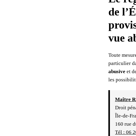
E
de l’
M
provis
E
vue a
S
Toute mesure
U
particulier 
R
abusive
et de
les possibili
E
P
Maître R
Droit pén
R
Île-de-Fr
I
160 rue d
Tél : 06 