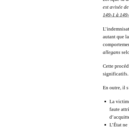
I
est avisée d
F
149-1 à 149
I
L’indemnisat
autant que l
É
comportemen
E
allegans
sel
:
Cette procéd
significatifs
L
A
En outre, il 
G
La victim
faute att
A
d’acquitt
R
L’État ne