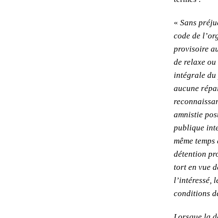
E
«
Sans préju
R
code de l’org
provisoire a
T
de relaxe ou
É
intégrale du 
aucune répar
I
reconnaissan
N
amnistie post
publique int
J
même temps d
détention pr
U
tort en vue 
S
l’intéressé, 
conditions de
T
Lorsque la dé