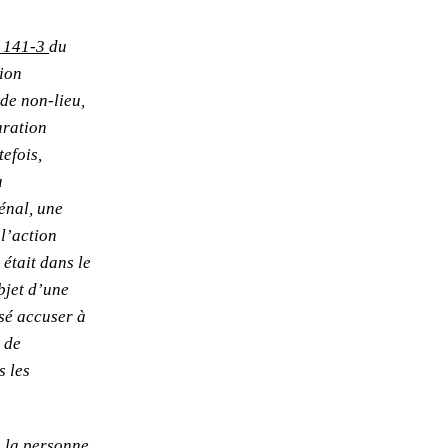
L. 141-3
du
tion
de non-lieu,
aration
tefois,
a
énal, une
 l’action
était dans le
bjet d’une
ssé accuser à
 de
s les
, la personne