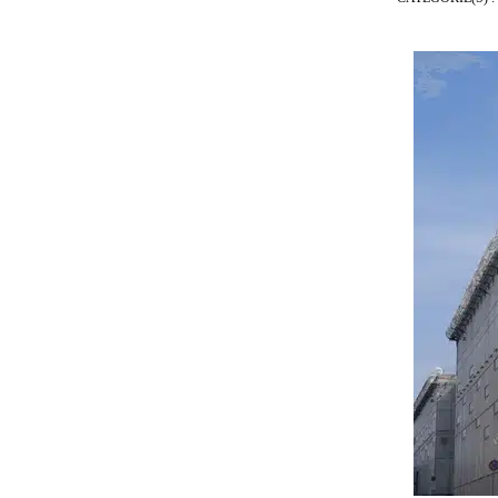
E
D
R
O
I
T
À
R
É
P
A