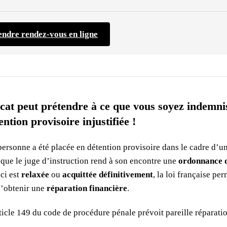
ndre rendez-vous en ligne
cat peut prétendre à ce que vous soyez indemnis
ntion provisoire injustifiée !
ersonne a été placée en détention provisoire dans le cadre d’u
 que le juge d’instruction rend à son encontre une
ordonnance d
ci est
relaxée
ou
acquittée définitivement
, la loi française pe
d’obtenir une
réparation financière
.
rticle 149 du code de procédure pénale prévoit pareille réparati