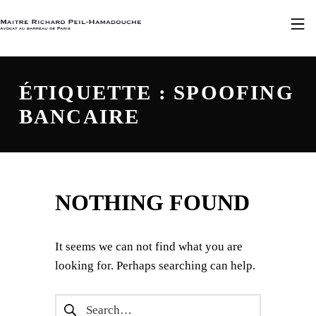
Skip to footer
Skip to main navigation
Skip to main content
MAÎTRE RICHARD PEIL-HAMADOUCHE
MOBILE 
ÉTIQUETTE :
SPOOFING
BANCAIRE
NOTHING FOUND
It seems we can not find what you are
looking for. Perhaps searching can help.
Rechercher :