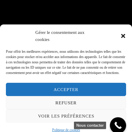
Gérer le consentement aux
160 rue du Temple
cookies
75003 - Paris
06 20 96 33 46
Pour offrir les meilleures expériences, nous utilisons des technologies telles que les
Rpeilhamadouche@rph-avocats.com
cookies pour stocker et/ou accéder aux informations des appareils. Le fait de consentir
à ces technologies nous permettra de traiter des données telles que le comportement de
navigation ou les ID uniques sur ce site. Le fait de ne pas consentir ou de retirer son
Copyright © 2026 Richard Peil-Hamadouche
consentement peut avoir un effet négatif sur certaines caractéristiques et fonctions.
Mentions légales
ACCEPTER
(Opens in a new window)
(Opens in a new window)
(Opens in a new window)
REFUSER
VOIR LES PRÉFÉRENCES
Nous contacter
Politique de cookies